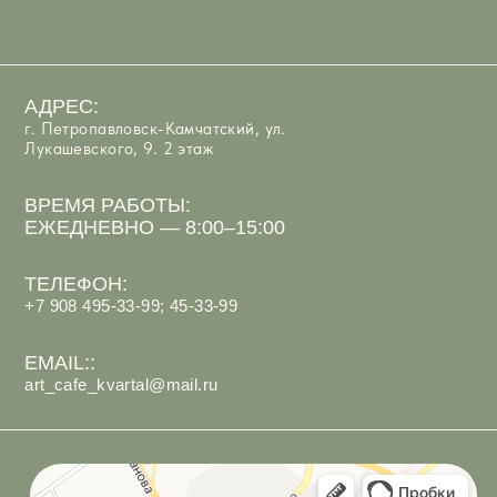
Арт-Кафе Квартал
Ресторан в Петропавловске‑Камчатском
Кафе в Петропавловске‑Камчатском
ИП Костюк Анастасия Андреевна
ИНН 410125097066
Политика обработки персональных данных
Согласие на обработку персональных данных
Разработка сайта
под ключ