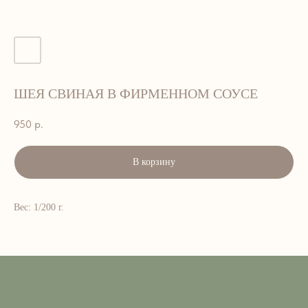
ШЕЯ СВИНАЯ В ФИРМЕННОМ СОУСЕ
950
р.
В корзину
АДРЕС:
г. Петропавловск-Камчатский, ул.
Лукашевского, 9. 2 этаж
Вес: 1/200 г.
ВРЕМЯ РАБОТЫ:
ЕЖЕДНЕВНО — 8:00–15:00
ТЕЛЕФОН:
+7 908 495-33-99; 45-33-99
EMAIL::
art_cafe_kvartal@mail.ru