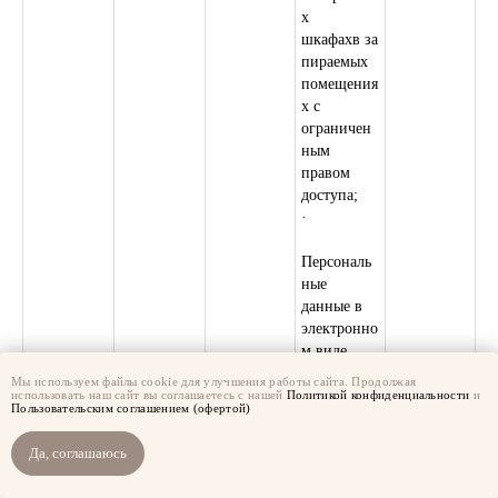
х
шкафахв за
пираемых
помещения
х с
ограничен
ным
правом
доступа;
·
Персональ
ные
данные в
электронно
м виде
хранятся в
Мы используем файлы cookie для улучшения работы сайта. Продолжая
ячейках
использовать наш сайт вы соглашаетесь с нашей
Политикой конфиденциальности
и
Пользовательским соглашением (офертой)
жестких
дисков с
Да, соглашаюсь
закрытым
доступом.