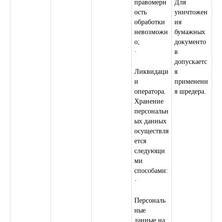
правомерн
Для
ость
уничтожен
Политика обработки персональных данных
обработки
ия
Согласие на обработку персональных данных
невозможн
бумажных
о;
документо
Разработка сайта
под ключ
·
в
допускаетс
Ликвидаци
я
и
применени
оператора.
я шредера.
Хранение
персональн
ых данных
осуществля
ется
следующи
ми
способами:
·
Персональ
ные
данные на