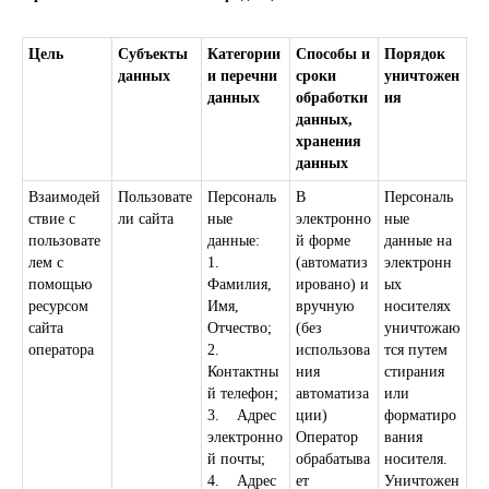
Цель
Субъекты
Категории
Способы и
Порядок
данных
и перечни
сроки
уничтожен
данных
обработки
ия
данных,
хранения
данных
Взаимодей
Пользовате
Персональ
В
Персональ
ствие с
ли сайта
ные
электронно
ные
пользовате
данные:
й форме
данные на
лем с
1.
(автоматиз
электронн
помощью
Фамилия,
ировано) и
ых
ресурсом
Имя,
вручную
носителях
сайта
Отчество;
(без
уничтожаю
оператора
2.
использова
тся путем
Контактны
ния
стирания
й телефон;
автоматиза
или
3. Адрес
ции)
форматиро
электронно
Оператор
вания
й почты;
обрабатыва
носителя.
АДРЕС:
4. Адрес
ет
Уничтожен
г. Петропавловск-Камчатский, ул.