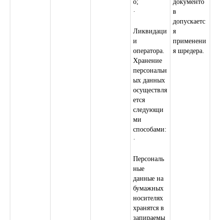
о;
документо
·
в
допускаетс
Ликвидаци
я
и
применени
оператора.
я шредера.
Хранение
персональн
ых данных
осуществля
ется
следующи
ми
способами:
·
Персональ
ные
данные на
бумажных
носителях
хранятся в
запираемы