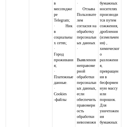
в
·
бумажных
мессендже
Отзыва
носителях
ре
Пользовате
производи
Telegram;
лем
тся путем
· Ник
согласия на
сожжения,
в
обработку
дробления
социальны
персональн
(измельчен
х сетях;
ых данных
ия) ,
·
·
химическог
Город
о
проживани
Выявления
разложени
я;
неправоме
я,
·
рной
превращен
Платежные
обработки
ия в
данные.
персональн
бесформен
·
ых данных,
ную массу
Cookies
если
или
-файлы
обеспечить
порошок.
правомерн
Для
ость
уничтожен
обработки
ия
невозможн
бумажных