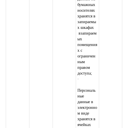
бумажных
носителях
хранятся в
запираемы
х шкафах
взапираем
ых
помещения
х с
ограничен
ным
правом
доступа;
·
Персональ
ные
данные в
электронно
м виде
хранятся в
ячейках