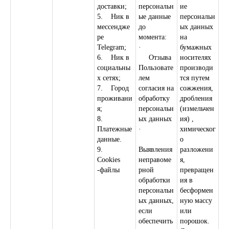
Лукашевского, 9. 2 этаж
доставки;
персональн
ие
5. Ник в
ые данные
персональн
ВРЕМЯ РАБОТЫ:
мессендже
до
ых данных
ЕЖЕДНЕВНО — 8:00–15:00
ре
момента:
на
ТЕЛЕФОН:
Telegram;
·
бумажных
+7 908 495-33-99; 45-33-99
6. Ник в
Отзыва
носителях
социальны
Пользовате
производи
EMAIL::
х сетях;
лем
тся путем
art_cafe_kvartal@mail.ru
7. Город
согласия на
сожжения,
проживани
обработку
дробления
я;
персональн
(измельчен
Арт-Кафе Квартал
Ресторан в Петропавловске‑Камчатском
8.
ых данных
ия) ,
Кафе в Петропавловске‑Камчатском
Платежные
·
химическог
данные.
о
9.
Выявления
разложени
Cookies
неправоме
я,
-файлы
рной
превращен
обработки
ия в
персональн
бесформен
ых данных,
ную массу
если
или
ИП Костюк Анастасия Андреевна
обеспечить
порошок.
ИНН 410125097066