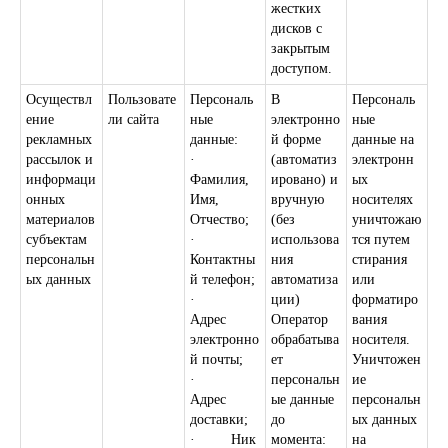
жестких
дисков с
закрытым
доступом.
Осуществл
Пользовате
Персональ
В
Персональ
ение
ли сайта
ные
электронно
ные
рекламных
данные:
й форме
данные на
рассылок и
·
(автоматиз
электронн
информаци
Фамилия,
ировано) и
ых
онных
Имя,
вручную
носителях
материалов
Отчество;
(без
уничтожаю
субъектам
·
использова
тся путем
персональн
Контактны
ния
стирания
ых данных
й телефон;
автоматиза
или
·
ции)
форматиро
Адрес
Оператор
вания
электронно
обрабатыва
носителя.
й почты;
ет
Уничтожен
·
персональн
ие
Адрес
ые данные
персональн
доставки;
до
ых данных
· Ник
момента:
на