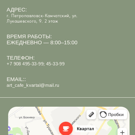
Арт-Кафе Квартал
Ресторан в Петропавловске‑Камчатском
Кафе в Петропавловске‑Камчатском
ИП Костюк Анастасия Андреевна
ИНН 410125097066
Политика обработки персональных данных
Согласие на обработку персональных данных
Разработка сайта
под ключ