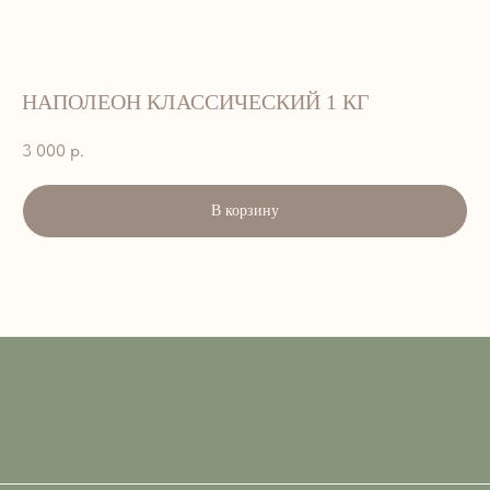
НАПОЛЕОН КЛАССИЧЕСКИЙ 1 КГ
3 000
р.
В корзину
АДРЕС:
г. Петропавловск-Камчатский, ул.
Лукашевского, 9. 2 этаж
ВРЕМЯ РАБОТЫ:
ЕЖЕДНЕВНО — 8:00–15:00
ТЕЛЕФОН:
+7 908 495-33-99; 45-33-99
EMAIL::
art_cafe_kvartal@mail.ru