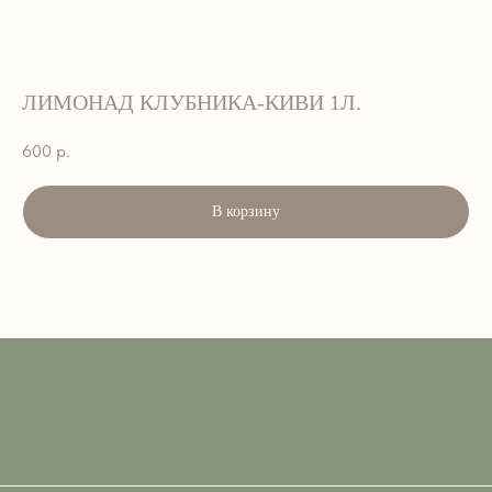
ЛИМОНАД КЛУБНИКА-КИВИ 1Л.
600
р.
В корзину
АДРЕС:
г. Петропавловск-Камчатский, ул.
Лукашевского, 9. 2 этаж
ВРЕМЯ РАБОТЫ:
ЕЖЕДНЕВНО — 8:00–15:00
ТЕЛЕФОН:
+7 908 495-33-99; 45-33-99
EMAIL::
art_cafe_kvartal@mail.ru