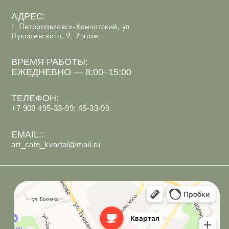
Арт-Кафе Квартал
Ресторан в Петропавловске‑Камчатском
Кафе в Петропавловске‑Камчатском
ИП Костюк Анастасия Андреевна
ИНН 410125097066
Политика обработки персональных данных
Согласие на обработку персональных данных
Разработка сайта
под ключ