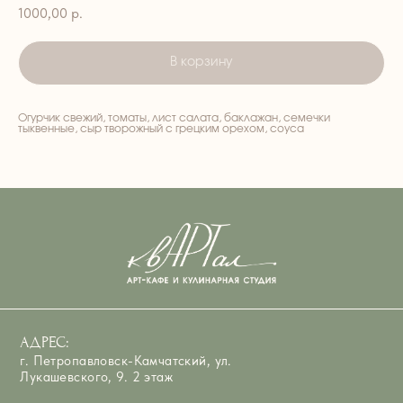
1000,00
р.
В корзину
Огурчик свежий, томаты, лист салата, баклажан, семечки
АДРЕС:
тыквенные, сыр творожный с грецким орехом, соуса
г. Петропавловск-Камчатский, ул.
Лукашевского, 9. 2 этаж
ВРЕМЯ РАБОТЫ:
ЕЖЕДНЕВНО — 8:00–15:00
ТЕЛЕФОН:
+7 908 495-33-99; 45-33-99
EMAIL::
art_cafe_kvartal@mail.ru
Арт-Кафе Квартал
Ресторан в Петропавловске‑Камчатском
Кафе в Петропавловске‑Камчатском