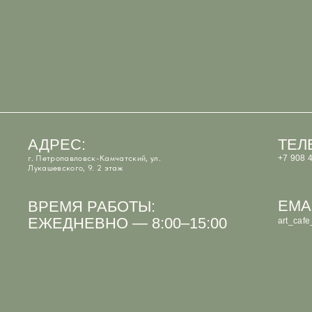
АДРЕС:
ТЕЛЕФОН
г. Петропавловск-Камчатский, ул.
+7 908 495-33-99
Лукашевского, 9. 2 этаж
EMAIL::
ВРЕМЯ РАБОТЫ:
ЕЖЕДНЕВНО — 8:00–15:00
art_cafe_kvartal@
ИП Костюк Анастасия Андреевна
ИНН 410125097066