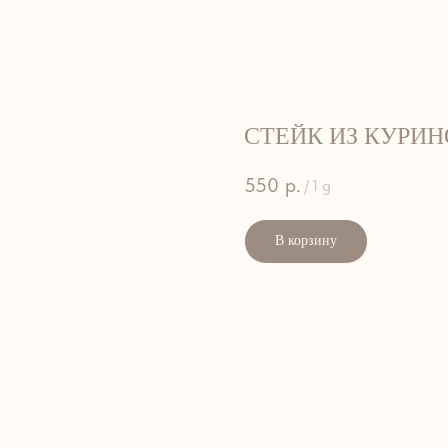
банкеты
кейтеринг
кулинарная студия
контакты
СТЕЙК ИЗ КУРИН
550
р.
/
1 g
В корзину