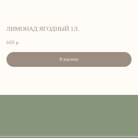
ЛИМОНАД ЯГОДНЫЙ 1Л.
600
р.
В корзину
АДРЕС:
г. Петропавловск-Камчатский, ул.
Лукашевского, 9. 2 этаж
ВРЕМЯ РАБОТЫ:
ЕЖЕДНЕВНО — 8:00–15:00
ТЕЛЕФОН:
+7 908 495-33-99; 45-33-99
EMAIL::
art_cafe_kvartal@mail.ru