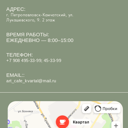
Арт-Кафе Квартал
Ресторан в Петропавловске‑Камчатском
Кафе в Петропавловске‑Камчатском
ИП Костюк Анастасия Андреевна
ИНН 410125097066
Политика обработки персональных данных
Согласие на обработку персональных данных
Разработка сайта
под ключ