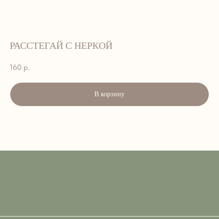
РАССТЕГАЙ С НЕРКОЙ
160
р.
В корзину
АДРЕС:
г. Петропавловск-Камчатский, ул.
Лукашевского, 9. 2 этаж
ВРЕМЯ РАБОТЫ:
ЕЖЕДНЕВНО — 8:00–15:00
ТЕЛЕФОН:
+7 908 495-33-99; 45-33-99
EMAIL::
art_cafe_kvartal@mail.ru