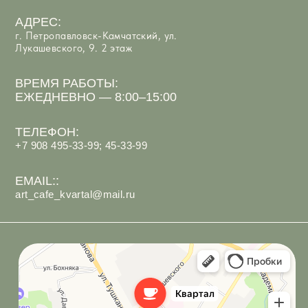
Арт-Кафе Квартал
Ресторан в Петропавловске‑Камчатском
Кафе в Петропавловске‑Камчатском
ИП Костюк Анастасия Андреевна
ИНН 410125097066
Политика обработки персональных данных
Согласие на обработку персональных данных
Разработка сайта
под ключ