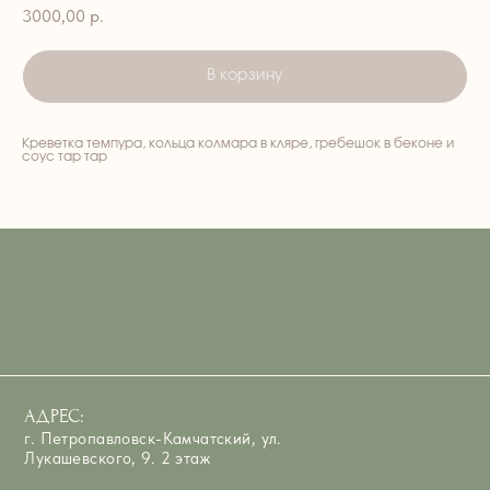
3000,00
р.
В корзину
Креветка темпура, кольца колмара в кляре, гребешок в беконе и
АДРЕС:
соус тар тар
г. Петропавловск-Камчатский, ул.
Лукашевского, 9. 2 этаж
ВРЕМЯ РАБОТЫ:
ЕЖЕДНЕВНО — 8:00–15:00
ТЕЛЕФОН:
+7 908 495-33-99; 45-33-99
EMAIL::
art_cafe_kvartal@mail.ru
Арт-Кафе Квартал
Ресторан в Петропавловске‑Камчатском
Кафе в Петропавловске‑Камчатском