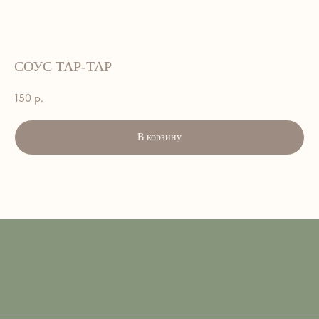
СОУС ТАР-ТАР
150
р.
В корзину
АДРЕС:
г. Петропавловск-Камчатский, ул.
Лукашевского, 9. 2 этаж
ВРЕМЯ РАБОТЫ:
ЕЖЕДНЕВНО — 8:00–15:00
ТЕЛЕФОН:
+7 908 495-33-99; 45-33-99
EMAIL::
art_cafe_kvartal@mail.ru