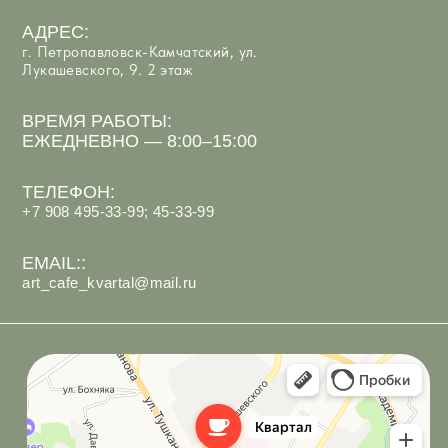
Арт-Кафе Квартал
Ресторан в Петропавловске‑Камчатском
Кафе в Петропавловске‑Камчатском
ИП Костюк Анастасия Андреевна
ИНН 410125097066
Политика обработки персональных данных
Согласие на обработку персональных данных
Разработка сайта
под ключ