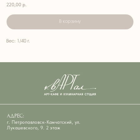
220,00
р.
В корзину
Вес: 1/40 г.
АДРЕС:
г. Петропавловск-Камчатский, ул.
Лукашевского, 9. 2 этаж
ВРЕМЯ РАБОТЫ:
ЕЖЕДНЕВНО — 8:00–15:00
ТЕЛЕФОН:
+7 908 495-33-99; 45-33-99
EMAIL::
art_cafe_kvartal@mail.ru
Арт-Кафе Квартал
Ресторан в Петропавловске‑Камчатском
Кафе в Петропавловске‑Камчатском