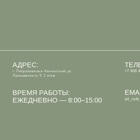
АДРЕС:
ТЕЛЕФОН
г. Петропавловск-Камчатский, ул.
+7 908 495-33-99
Лукашевского, 9. 2 этаж
EMAIL::
ВРЕМЯ РАБОТЫ:
ЕЖЕДНЕВНО — 8:00–15:00
art_cafe_kvartal@
ИП Костюк Анастасия Андреевна
ИНН 410125097066