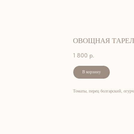
банкеты
кейтеринг
кулинарная студия
контакты
ОВОЩНАЯ ТАРЕ
1 800
р.
В корзину
Томаты, перец болгарский, огурч