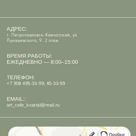
Арт-Кафе Квартал
Ресторан в Петропавловске‑Камчатском
Кафе в Петропавловске‑Камчатском
ИП Костюк Анастасия Андреевна
ИНН 410125097066
Политика обработки персональных данных
Согласие на обработку персональных данных
Разработка сайта
под ключ